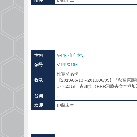
卡包
V-PR 推广卡V
编号
V-PR/0166
比赛奖品卡
收录
【2019/05/18～2019/06/09】「
ント2019」参加赏（RRR闪膜去文本框
台词
-
绘师
伊藤未生