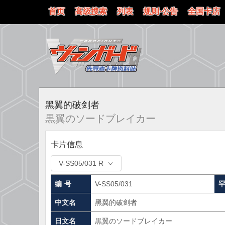
首页
高级搜索
列表
规则·公告
全国卡店
黑翼的破剑者
黒翼のソードブレイカー
卡片信息
V-SS05/031 R
编 号
V-SS05/031
中文名
黑翼的破剑者
日文名
黒翼のソードブレイカー