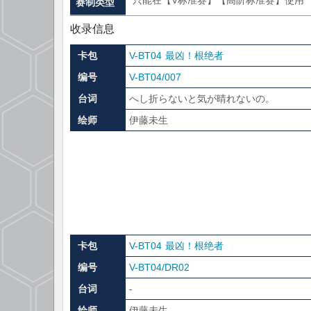
只能在【V标准赛】【高阶标准赛】使用
赛制类型
收录信息
卡包
V-BT04 最凶！根绝者
编号
V-BT04/007
台词
へし折らないと気が晴れないの。
绘师
伊藤未生
卡包
V-BT04 最凶！根绝者
编号
V-BT04/DR02
台词
-
绘师
伊藤未生