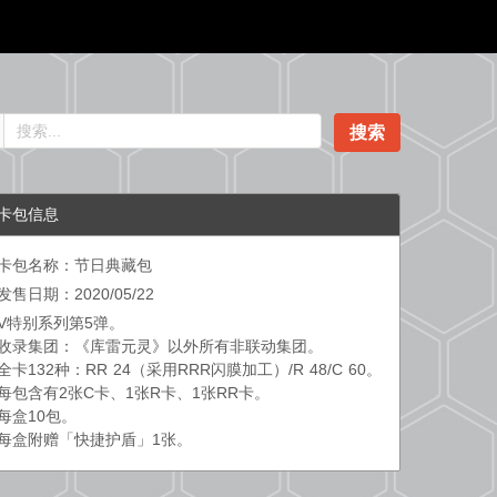
搜索
卡包信息
卡包名称：节日典藏包
发售日期：2020/05/22
V特别系列第5弹。
收录集团：《库雷元灵》以外所有非联动集团。
全卡132种：RR 24（采用RRR闪膜加工）/R 48/C 60。
每包含有2张C卡、1张R卡、1张RR卡。
每盒10包。
每盒附赠「快捷护盾」1张。