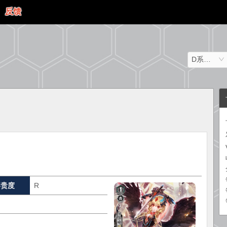
反馈
D系列（日文）
罕贵度
R