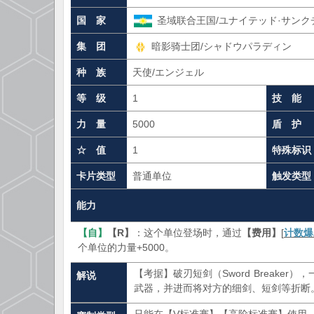
国 家
圣域联合王国/ユナイテッド·サンク
集 团
暗影骑士团/シャドウパラディン
种 族
天使/エンジェル
等 级
1
技 能
力 量
5000
盾 护
☆ 值
1
特殊标识
卡片类型
普通单位
触发类型
能力
【自】
【R】
：这个单位登场时，通过
【费用】
[
计数爆
个单位的力量+5000。
【考据】破刃短剑（Sword Break
解说
武器，并进而将对方的细剑、短剑等折断