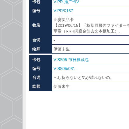
卡包
V-PR 推广卡V
编号
V-PR/0167
比赛奖品卡
收录
【2019/06/15】「秋葉原最強ファイタ
军赏（RRR闪膜金箔去文本框加工）。
台词
-
绘师
伊藤未生
卡包
V-SS05 节日典藏包
编号
V-SS05/031
台词
へし折らないと気が晴れないの。
绘师
伊藤未生