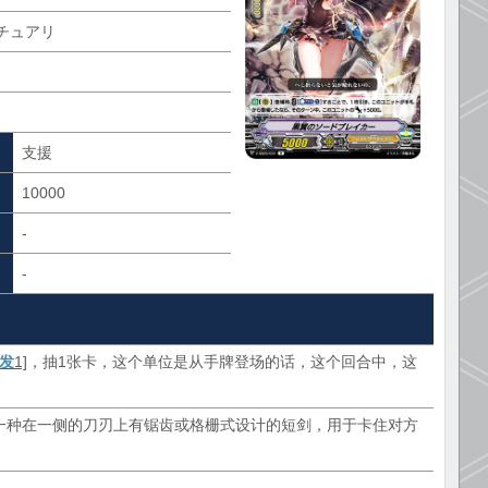
チュアリ
支援
10000
-
-
发
1]
，抽1张卡，这个单位是从手牌登场的话，这个回合中，这
er），一种在一侧的刀刃上有锯齿或格栅式设计的短剑，用于卡住对方
。