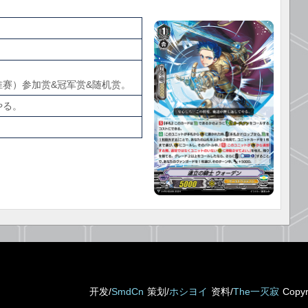
标准赛）参加赏&冠军赏&随机赏。
やる。
开发/
SmdCn
策划/
ホシヨイ
资料/
The一灭寂
Copy