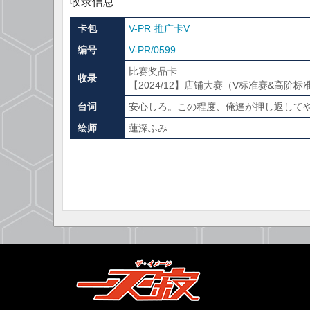
收录信息
卡包
V-PR 推广卡V
编号
V-PR/0599
比赛奖品卡
收录
【2024/12】店铺大赛（V标准赛&高阶
台词
安心しろ。この程度、俺達が押し返して
绘师
蓮深ふみ