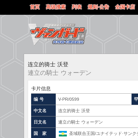
首页
高级搜索
列表
规则·公告
全国卡店
连立的骑士 沃登
連立の騎士 ウォーデン
卡片信息
编 号
V-PR/0599
中文名
连立的骑士 沃登
日文名
連立の騎士 ウォーデン
国 家
圣域联合王国/ユナイテッド·サンク