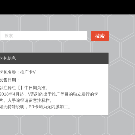
搜索
卡包信息
卡包名称：推广卡V
发售日期：
以注释栏【】中日期为准。
2018年4月起，V系列的出于推广等目的独立发行的卡
片。入手途径请留意注释栏。
如无特殊说明，PR卡均为无闪膜加工。