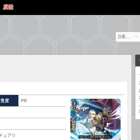
反馈
D系列（日文）
罕贵度
PR
チュアリ