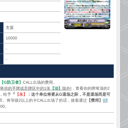
支援
10000
-
-
【G防卫者】
CALL出场的费用。
[将你的手牌或弃牌区中的1张
【治】
除外]
，查看你的牌堆顶的2
中，给予
『
【永】
：这个单位将要从G退场之际，不是退场而是可
弃。将等级2以上的卡CALL出场了的话，接着通过
【费用】
[
计
00。