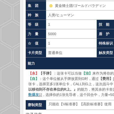
集 团
黄金骑士团/ゴールドパラディン
种 族
人类/ヒューマン
等 级
1
技 能
力 量
5000
盾 护
☆ 值
1
特殊标识
卡片类型
普通单位
触发类型
能力
【永】
【手牌】
：这张卡可以当做
【治】
来作为将你的
【自】
：这个单位被从手牌放置到G时，通过
【费用】
张卡，选择至多1张单位卡，CALL到G上，这次战斗
以移动到不存在单位的R上。』
的能力，将其余的卡舍
数爆发
1]
，选择你的1张先导者，这个回合中，力量+50
只能在【V标准赛】【高阶标准赛】使用
赛制类型