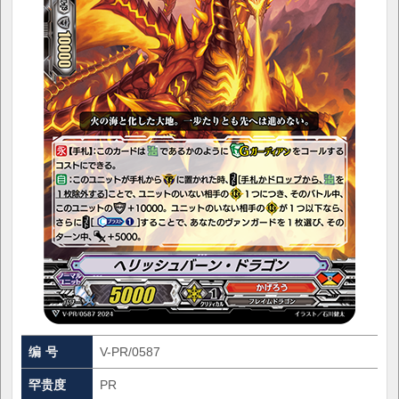
编 号
V-PR/0587
罕贵度
PR