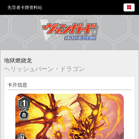
先导者卡牌资料站
地狱燃烧龙
ヘリッシュバーン・ドラゴン
卡片信息