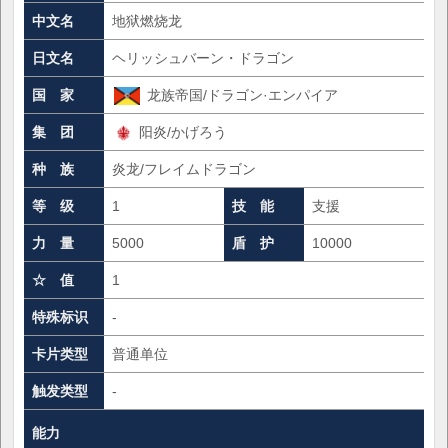
中文名
地狱燃烧龙
日文名
ヘリッシュバーン・ドラゴン
国 家
龙族帝国/ドラゴン·エンパイア
集 团
阳炎/かげろう
种 族
炎龙/フレイムドラゴン
等 级
1
技 能
支援
力 量
5000
盾 护
10000
☆ 值
1
特殊标识
-
卡片类型
普通单位
触发类型
-
能力