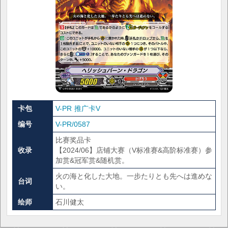
卡包
V-PR 推广卡V
编号
V-PR/0587
比赛奖品卡
收录
【2024/06】店铺大赛（V标准赛&高阶标准赛）参
加赏&冠军赏&随机赏。
火の海と化した大地。一步たりとも先へは進めな
台词
い。
绘师
石川健太