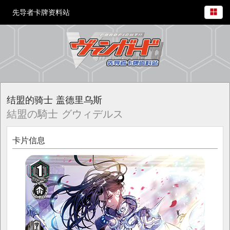
先导者卡牌资料站
结盟的骑士 盖德里乌斯
結盟の騎士 グウィデルス
卡片信息