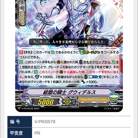
编 号
V-PR/0578
罕贵度
PR