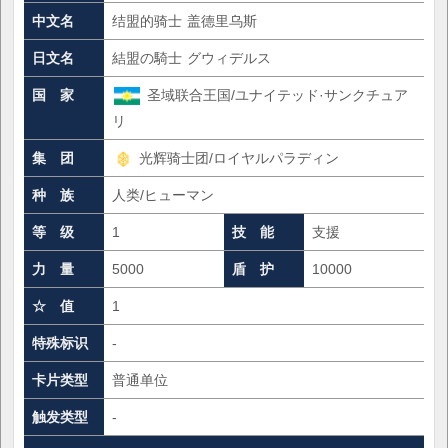
中文名
结盟的骑士 盖德里乌斯
日文名
結盟の騎士 グウィデルス
国 家
圣域联合王国/ユナイテッド·サンクチュア
リ
集 团
光辉骑士团/ロイヤルパラディン
种 族
人类/ヒューマン
等 级
1
技 能
支援
力 量
5000
盾 护
10000
☆ 值
1
特殊标识
-
卡片类型
普通单位
触发类型
-