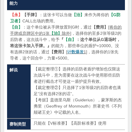
能力
【永】
【手牌】
：这张卡可以当做
【治】
来作为将你的
【G防
卫者】
CALL出场的费用。
【自】
：这个单位被从手牌放置到G时，通过
【费用】
[将你的
手牌或弃牌区中的1张
【治】
除外]
，选择你的至多2张等级2的
后防者，这次战斗中，给予
『
【自】
：这个单位从G退场时，
将这张卡加入手牌。』
的能力，那些单位的盾护+10000。没
有选择2张的话，通过
【费用】
[
计数爆发
1]
，选择你的1张先
导者，这个回合中，力量+5000。
【裁定整理①】选择的后防者盾护增加也仅限这
解说
次战斗中，意为需要在这次战斗中使用那些后防
者进行截击才可使这一盾护提升有效。
【裁定整理②】只选择了1张等级2的后防者也满
足“没有选择2张的话”。
【考据】盖德里乌斯（Guiderius），蒙茅斯的杰
弗里（Geoffrey of Monmouth）所著史书《不列
颠诸王史》中记载的人名。
只能在【V标准赛】【高阶标准赛】使用
赛制类型