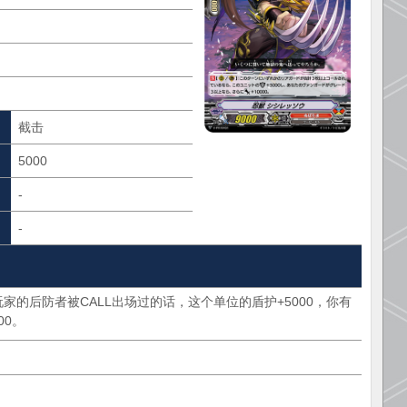
截击
5000
-
-
家的后防者被CALL出场过的话，这个单位的盾护+5000，你有
00。