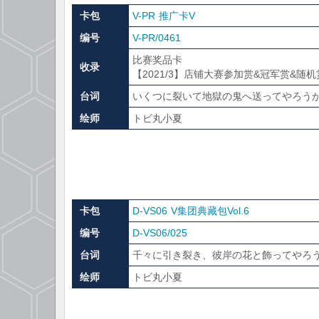
卡包
V-PR 推广卡V
编号
V-PR/0461
比赛奖品卡
收录
【2021/3】店铺大赛参加赏&冠军赏&随
台词
いくつに裂いて地獄の鬼へ送ってやろう
绘师
トビ丸小夏
卡包
D-VS06 V集团典藏包Vol.6
编号
D-VS06/025
台词
千々に引き裂き、彼岸の花と飾ってやろ
绘师
トビ丸小夏