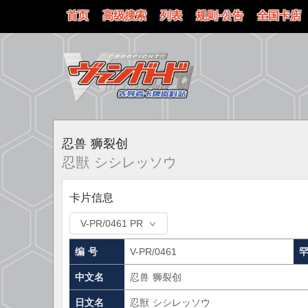
首页
高级搜索
列表
规则·公告
全国卡店
忍兽 狮裂创
忍獣 シシレッソウ
卡片信息
V-PR/0461 PR
编 号
V-PR/0461
中文名
忍兽 狮裂创
日文名
忍獣 シシレッソウ