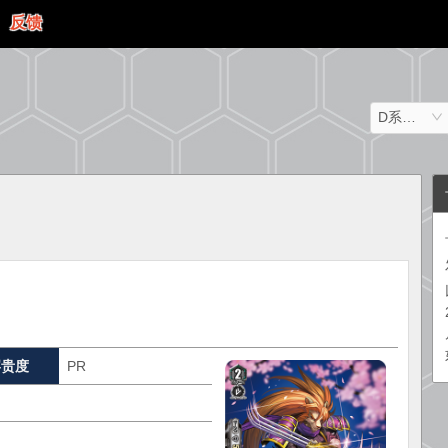
反馈
D系列（日文）
罕贵度
PR