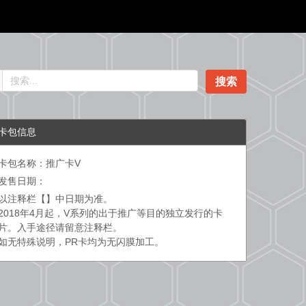
搜索
卡包信息
卡包名称：推广卡V
发售日期：
以注释栏【】中日期为准。
2018年4月起，V系列的出于推广等目的独立发行的卡
片。入手途径请留意注释栏。
如无特殊说明，PR卡均为无闪膜加工。