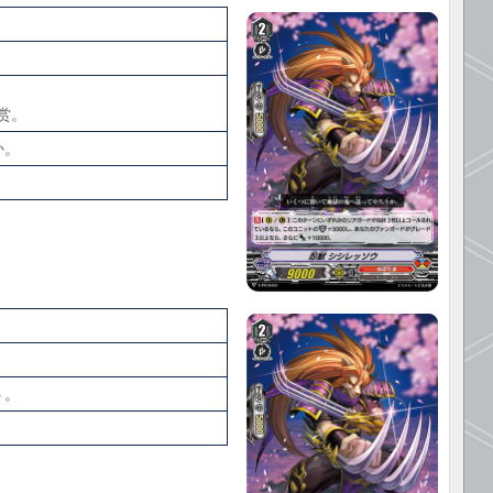
机赏。
か。
う。