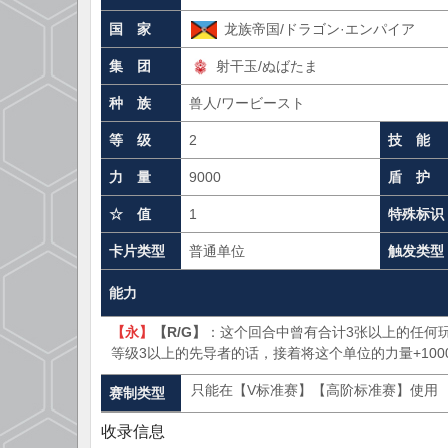
国 家
龙族帝国/ドラゴン·エンパイア
集 团
射干玉/ぬばたま
种 族
兽人/ワービースト
等 级
2
技 能
力 量
9000
盾 护
☆ 值
1
特殊标识
卡片类型
普通单位
触发类型
能力
【永】
【R/G】
：这个回合中曾有合计3张以上的任何玩
等级3以上的先导者的话，接着将这个单位的力量+100
只能在【V标准赛】【高阶标准赛】使用
赛制类型
收录信息