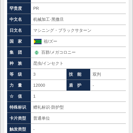
罕贵度
PR
中文名
机械加工·黑撒旦
日文名
マシニング・ブラックサターン
国 家
祖/ズー
集 团
百群/メガコロニー
种 族
昆虫/インセクト
等 级
3
技 能
双判
力 量
12000
盾 护
-
☆ 值
1
特殊标识
赠礼标识·防护型
卡片类型
普通单位
触发类型
-