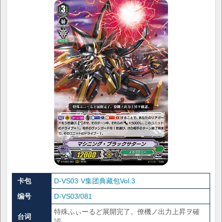
卡包
D-VS03 V集团典藏包Vol.3
编号
D-VS03/081
特殊ふぃーるど展開完了。僚機ノ出力上昇ヲ確
台词
認。