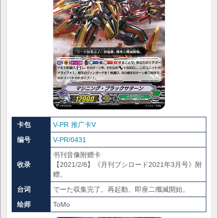
卡包
V-PR 推广卡V
编号
V-PR/0431
书刊音像附赠卡
收录
【2021/2/8】《月刊ブシロード2021年3月号》附
赠。
台词
でーた収集完了。再起動、即座二殲滅開始。
绘师
ToMo