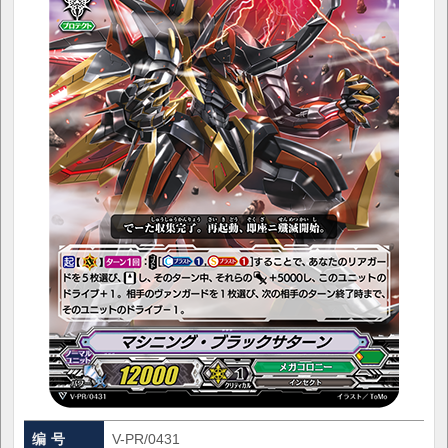
编 号
V-PR/0431