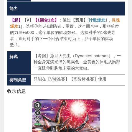
能力
【起】
【V】
【1回合1次】
：通过
【费用】
[
计数爆发
1，
灵魂
爆发
1]
，选择你的5张后防者，重置，这个回合中，那些单位
的力量+5000，这个单位的驱动数+1。选择对手的1张先导
者，直到对手的下一个回合结束时为止，那个单位的驱动
数-1。
【考据】撒旦大兜虫（Dynastes satanas），一
解说
种全身充满光泽的黑褐色，金黄色的体毛从胸部
一直延伸到胸角末端的大兜虫。
只能在【V标准赛】【高阶标准赛】使用
赛制类型
收录信息