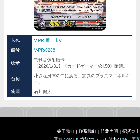
卡包
V-PR 推广卡V
编号
V-PR/0288
书刊音像附赠卡
收录
【2020/1/31】《カードゲーマーVol.50》附赠。
小さな身体の中にある、驚異のプラズマエネルギ
台词
ー。
绘师
石川健太
关于我们
|
联系我们
|
转载声明
|
招贤纳士
开发/
SmdCn
策划/
ホシヨイ
资料/
The一灭寂