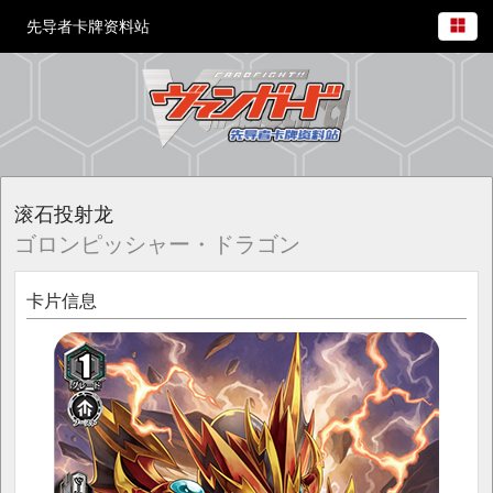
先导者卡牌资料站
滚石投射龙
ゴロンピッシャー・ドラゴン
卡片信息