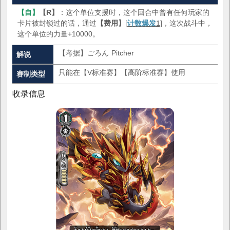
【自】
【R】
：这个单位支援时，这个回合中曾有任何玩家的
卡片被封锁过的话，通过
【费用】
[
计数爆发
1]
，这次战斗中，
这个单位的力量+10000。
【考据】ごろん Pitcher
解说
只能在【V标准赛】【高阶标准赛】使用
赛制类型
收录信息