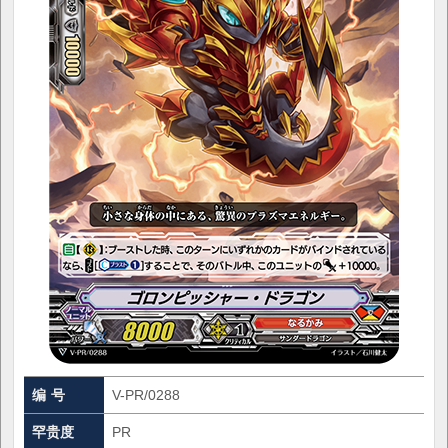
编 号
V-PR/0288
罕贵度
PR