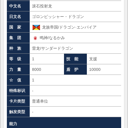
中文名
滚石投射龙
日文名
ゴロンピッシャー・ドラゴン
国 家
龙族帝国/ドラゴン·エンパイア
集 团
鸣神/なるかみ
种 族
雷龙/サンダードラゴン
等 级
1
技 能
支援
力 量
8000
盾 护
10000
☆ 值
1
特殊标识
-
卡片类型
普通单位
触发类型
-
能力