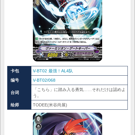
卡包
V-BT02 最强！AL4队
编号
V-BT02/068
「こちら」に踏み入る勇気……それだけは認めよ
台词
う。
绘师
TODEE(米谷尚展)