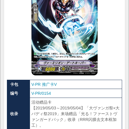
卡包
V-PR 推广卡V
编号
V-PR/0154
活动赠品卡
【2019/05/03～2019/05/04】「大ヴァンガ祭×大
收录
バディ祭2019」来场赠品「光る！ファーストヴ
ァンガードパック」收录（RRR闪膜去文本框加
工）。