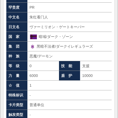
罕贵度
PR
中文名
朱红看门人
日文名
ヴァーミリオン・ゲートキーパー
国 家
暗域/ダーク・ゾーン
集 团
黑暗不法者/ダークイレギュラーズ
种 族
恶魔/デーモン
等 级
0
技 能
支援
力 量
6000
盾 护
10000
☆ 值
1
特殊标识
-
卡片类型
普通单位
触发类型
-