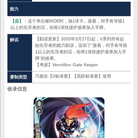
能力
【自】
：这个单位被RIDE时，抽1张卡。接着，对手有等级1
以上的先导者的话，你将1张快捷护盾券加入手牌。
【勘误更新】2020年3月27日起，V系列所有起
解说
始先导者的能力勘误，追加了“接着，对手有等级
1以上的先导者的话，你将1张快捷护盾券加入手
牌”的效果。
【考据】Vermillion Gate Keeper
只能在【V标准赛】【高阶标准赛】使用
赛制类型
收录信息