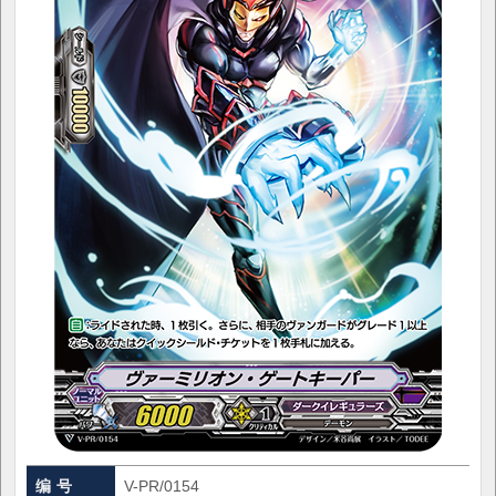
编 号
V-PR/0154