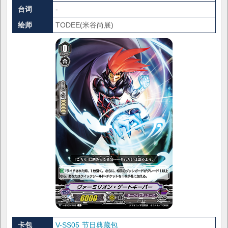
台词
-
绘师
TODEE(米谷尚展)
卡包
V-SS05 节日典藏包