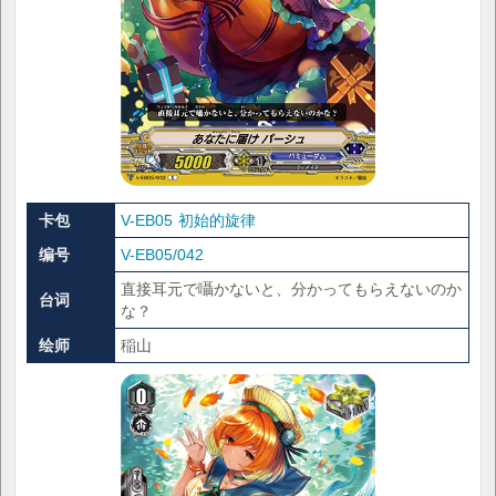
卡包
V-EB05 初始的旋律
编号
V-EB05/042
直接耳元で囁かないと、分かってもらえないのか
台词
な？
绘师
稲山