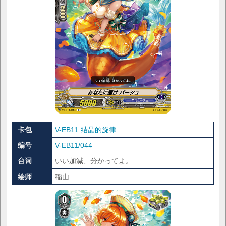
卡包
V-EB11 结晶的旋律
编号
V-EB11/044
台词
いい加減、分かってよ。
绘师
稲山