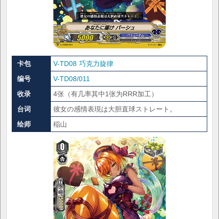
卡包
V-TD08 巧克力旋律
编号
V-TD08/011
收录
4张（有几率其中1张为RRR加工）
台词
彼女の感情表現は大胆直球ストレート。
绘师
稲山