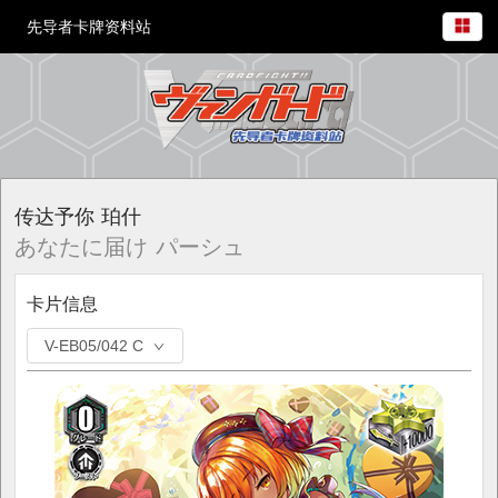
先导者卡牌资料站
传达予你 珀什
あなたに届け パーシュ
卡片信息
V-EB05/042 C