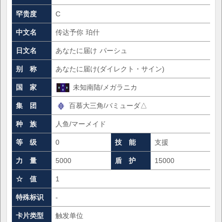
罕贵度
C
中文名
传达予你 珀什
日文名
あなたに届け パーシュ
别 称
あなたに届け(ダイレクト・サイン)
国 家
未知南陆/メガラニカ
集 团
百慕大三角/バミューダ△
种 族
人鱼/マーメイド
等 级
0
技 能
支援
力 量
5000
盾 护
15000
☆ 值
1
特殊标识
-
卡片类型
触发单位