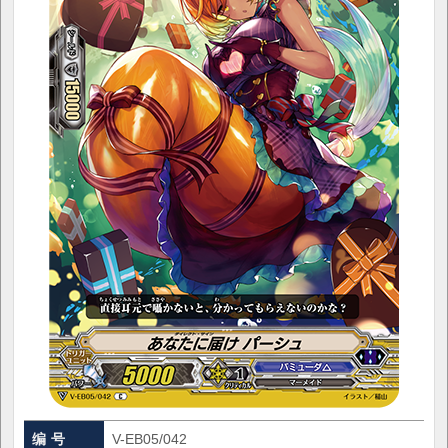
编 号
V-EB05/042