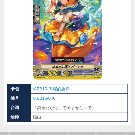
卡包
V-EB15 闪耀的旋律
编号
V-EB15/046
台词
「鈍感だから」で済ませないで。
绘师
稲山