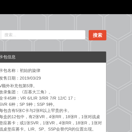
搜索
卡包信息
卡包名称：初始的旋律
发售日期：2019/03/29
V额外补充包第5弹。
收录集团：《百慕大三角》。
全卡45种：VR 6/LIR 3/RR 7/R 12/C 17；
SVR 6种；SP 9种；SSP 9种。
每包含有5张C卡与2张R以上罕贵的卡。
每盒的12包中，有2张VR，4张RR，18张R，1张对战桌
垫应募卡；或1张SVR，1张VR，4张RR，18张R，1张对
战桌垫应募卡。LIR、SP、SSP会替代R的位置出现。