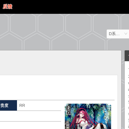
反馈
D系列（日文）
罕贵度
RR