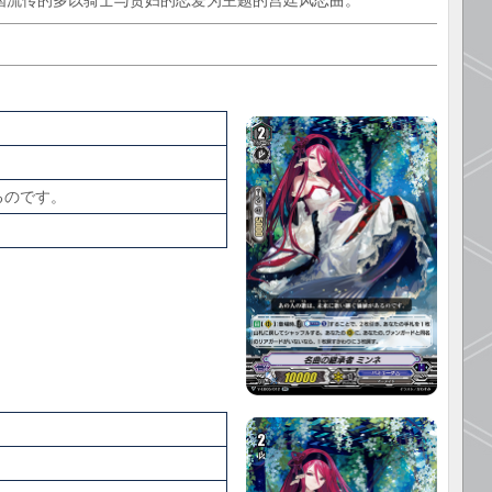
世纪德国流传的多以骑士与贵妇的恋爱为主题的宫廷风恋曲。
るのです。