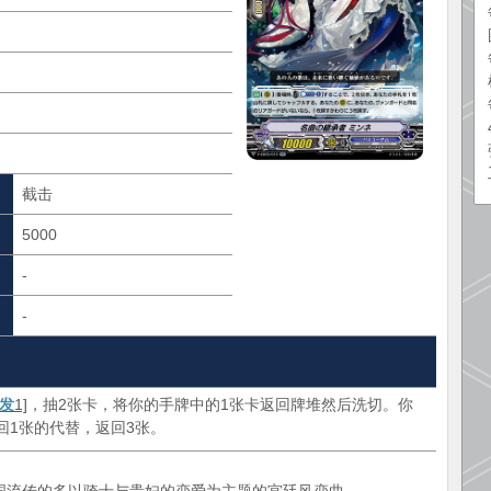
截击
5000
-
-
发
1]
，抽2张卡，将你的手牌中的1张卡返回牌堆然后洗切。你
回1张的代替，返回3张。