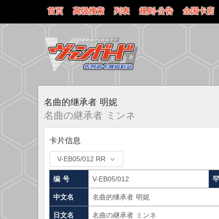
首页
高级搜索
列表
规则·公告
全国卡店
名曲的继承者 明妮
名曲の継承者 ミンネ
卡片信息
V-EB05/012 RR
编 号
V-EB05/012
中文名
名曲的继承者 明妮
日文名
名曲の継承者 ミンネ