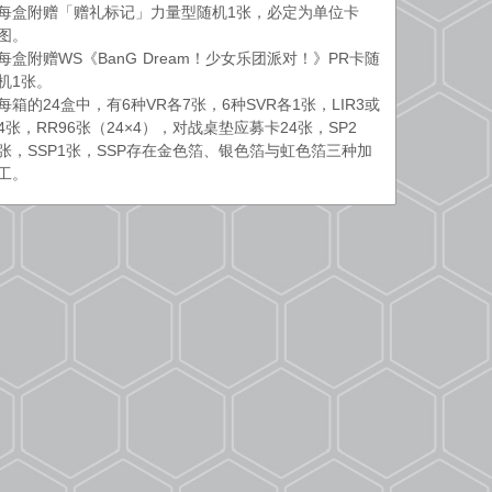
每盒附赠「赠礼标记」力量型随机1张，必定为单位卡
图。
每盒附赠WS《BanG Dream！少女乐团派对！》PR卡随
机1张。
每箱的24盒中，有6种VR各7张，6种SVR各1张，LIR3或
4张，RR96张（24×4），对战桌垫应募卡24张，SP2
张，SSP1张，SSP存在金色箔、银色箔与虹色箔三种加
工。