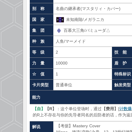
别 称
名曲の継承者(マスタリィ・カバー)
国 家
未知南陆/メガラニカ
集 团
百慕大三角/バミューダ△
种 族
人鱼/マーメイド
等 级
2
技 能
力 量
10000
盾 护
☆ 值
1
特殊标识
卡片类型
普通单位
触发类型
能力
【自】
【R】
：这个单位登场时，通过
【费用】
[
计数爆
的R上不存在与你的先导者同名的后防者的话，作为返
【考据】Mastery Cover
解说