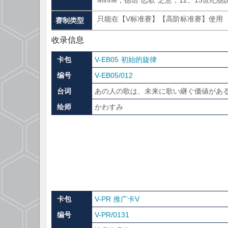
Minne，德语“恋歌”之意，12、13
只能在【V标准赛】【高阶标准赛】使用
赛制类型
收录信息
卡包
V-EB05 初始的旋律
编号
V-EB05/012
台词
あの人の歌は、未来に歌い継ぐ価値があ
绘师
かわすみ
卡包
V-PR 推广卡V
编号
V-PR/0131