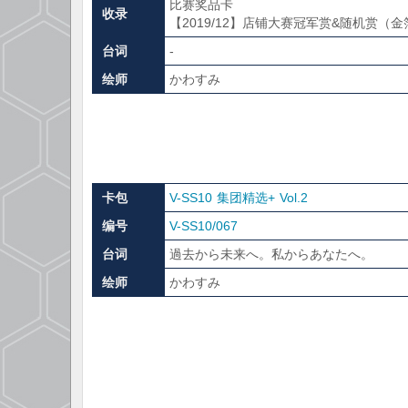
比赛奖品卡
收录
【2019/12】店铺大赛冠军赏&随机赏（
台词
-
绘师
かわすみ
卡包
V-SS10 集团精选+ Vol.2
编号
V-SS10/067
台词
過去から未来へ。私からあなたへ。
绘师
かわすみ