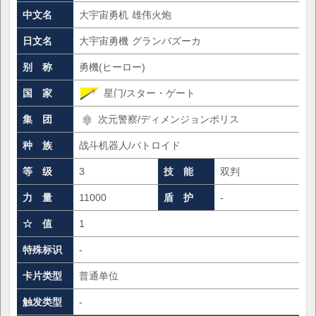
中文名
大宇宙勇机 雄伟火炮
日文名
大宇宙勇機 グランバズーカ
别 称
勇機(ヒーロー)
国 家
星门/スター・ゲート
集 团
次元警察/ディメンジョンポリス
种 族
战斗机器人/バトロイド
等 级
3
技 能
双判
力 量
11000
盾 护
-
☆ 值
1
特殊标识
-
卡片类型
普通单位
触发类型
-