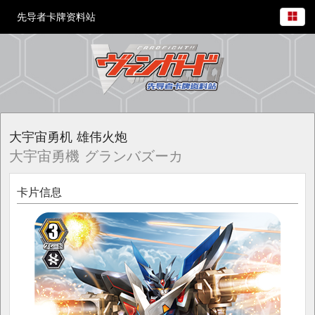
先导者卡牌资料站
大宇宙勇机 雄伟火炮
大宇宙勇機 グランバズーカ
卡片信息