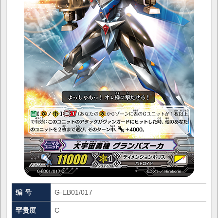
编 号
G-EB01/017
罕贵度
C