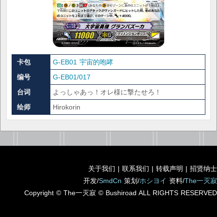
卡包
G-EB01 宇宙的咆哮
编号
G-EB01/017
台词
よっしゃあっ！オレ様に撃たせろ！
绘师
Hirokorin
关于我们
|
联系我们
|
转载声明
|
招贤纳士
开发/
SmdCn
策划/
ホシヨイ
资料/
The一灭寂
Copyright © The一灭寂 © Bushiroad ALL RIGHTS RESERVED