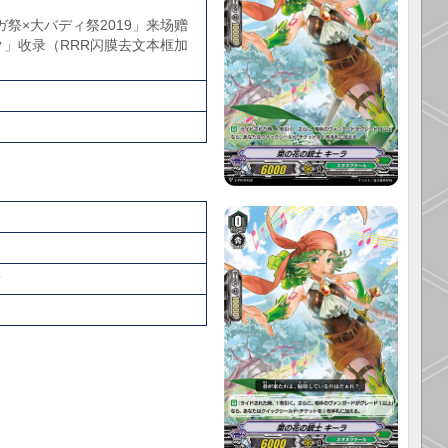
ヴァンガ祭×大バディ祭2019」来场赠
」收录（RRR闪膜去文本框加
？