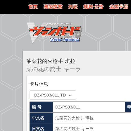
首页
高级搜索
列表
规则·公告
全国卡店
油菜花的火枪手 琪拉
菜の花の銃士 キーラ
卡片信息
DZ-PS03/011 TD
编 号
DZ-PS03/011
中文名
油菜花的火枪手 琪拉
日文名
菜の花の銃士 キーラ