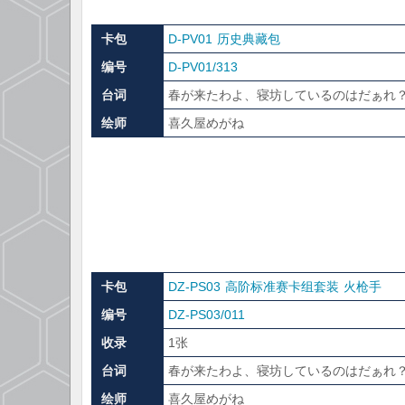
卡包
D-PV01 历史典藏包
编号
D-PV01/313
台词
春が来たわよ、寝坊しているのはだぁれ
绘师
喜久屋めがね
卡包
DZ-PS03 高阶标准赛卡组套装 火枪手
编号
DZ-PS03/011
收录
1张
台词
春が来たわよ、寝坊しているのはだぁれ
绘师
喜久屋めがね