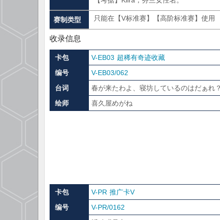
【考据】Kiira，芬兰女性名。
只能在【V标准赛】【高阶标准赛】使用
赛制类型
收录信息
卡包
V-EB03 超稀有奇迹收藏
编号
V-EB03/062
台词
春が来たわよ、寝坊しているのはだぁれ
绘师
喜久屋めがね
卡包
V-PR 推广卡V
编号
V-PR/0162