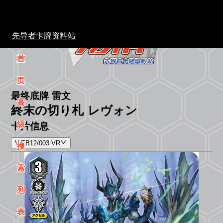
先导者卡牌资料站
首
页
最终底牌 雷文
高
終末の切り札 レヴォン
级
卡片信息
V-EB12/003 VR
搜
索
列
表