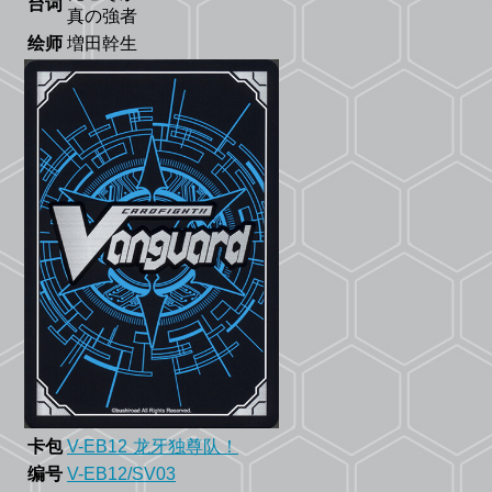
台词
真の強者
绘师
増田幹生
卡包
V-EB12 龙牙独尊队！
编号
V-EB12/SV03