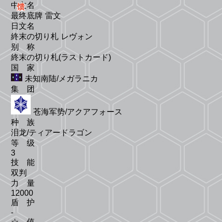
中文名
馈
最终底牌 雷文
日文名
終末の切り札 レヴォン
别 称
終末の切り札(ラストカード)
国 家
未知南陆/メガラニカ
集 团
苍海军势/アクアフォース
种 族
泪龙/ティアードラゴン
等 级
3
技 能
双判
力 量
12000
盾 护
-
☆ 值