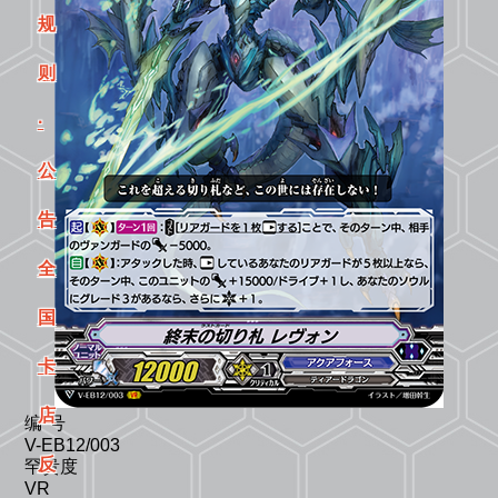
规
则
·
公
告
全
国
卡
店
编 号
V-EB12/003
反
罕贵度
VR