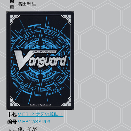
绘
増田幹生
师
卡包
V-EB12 龙牙独尊队！
编号
V-EB12/SSR03
俺こそが