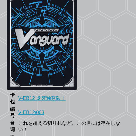
卡
V-EB12 龙牙独尊队！
包
编
V-EB12/003
号
台
これを超える切り札など、この世には存在しな
词
い！