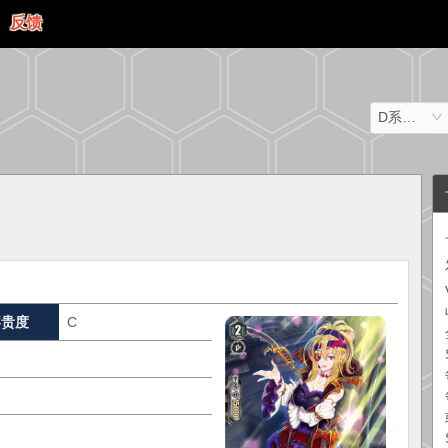
反馈
D系列（日文）
罕贵度
C