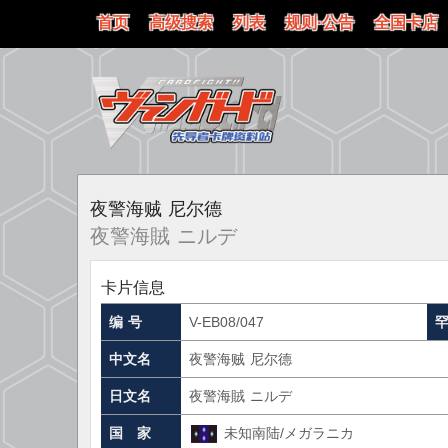
首页
高级搜索
列表
规则·公告
全国卡店
夜警海贼 尼尔德
夜警海賊 ニルデ
卡片信息
编 号
V-EB08/047
中文名
夜警海贼 尼尔德
日文名
夜警海賊 ニルデ
国 家
未知南陆/メガラニカ