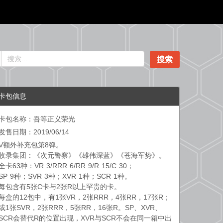
搜索
卡包信息
卡包名称：吾等正义荣光
发售日期：2019/06/14
V额外补充包第8弹。
收录集团：《次元警察》《雄伟深蓝》《苍海军势》。
全卡63种：VR 3/RRR 6/RR 9/R 15/C 30；
SP 9种；SVR 3种；XVR 1种；SCR 1种。
每包含有5张C卡与2张R以上罕贵的卡。
每盒的12包中，有1张VR，2张RRR，4张RR，17张R；
或1张SVR，2张RRR，5张RR，16张R。SP、XVR、
SCR会替代R的位置出现，XVR与SCR不会在同一箱中出