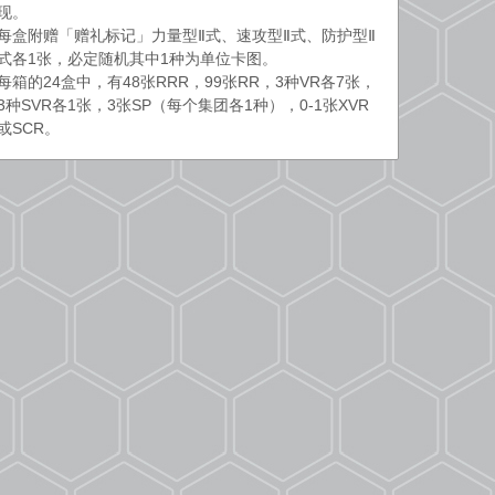
现。
每盒附赠「赠礼标记」力量型Ⅱ式、速攻型Ⅱ式、防护型Ⅱ
式各1张，必定随机其中1种为单位卡图。
每箱的24盒中，有48张RRR，99张RR，3种VR各7张，
3种SVR各1张，3张SP（每个集团各1种），0-1张XVR
或SCR。