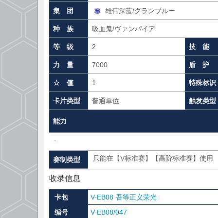
集 团
雄伟深蓝/グランブルー
种 族
吸血鬼/ヴァンパイア
等 级
2
技 能
力 量
7000
盾 护
☆ 值
1
特殊标识
卡片类型
普通单位
触发类型
能力
-
只能在【V标准赛】【高阶标准赛】使用
赛制类型
收录信息
卡包
V-EB08 吾等正义荣光
编号
V-EB08/047