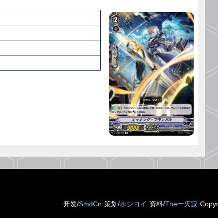
开发/
SmdCn
策划/
ホシヨイ
资料/
The一灭寂
Copy