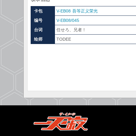
卡包
V-EB08 吾等正义荣光
编号
V-EB08/045
台词
任せろ、兄者！
绘师
TODEE