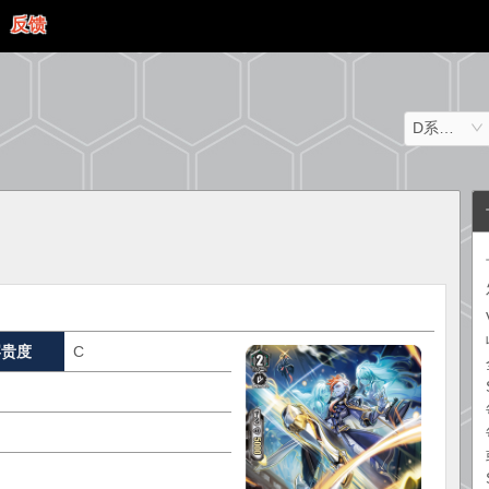
反馈
D系列（日文）
罕贵度
C