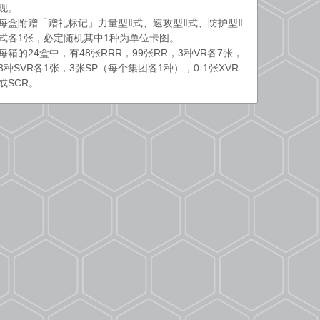
现。
每盒附赠「赠礼标记」力量型Ⅱ式、速攻型Ⅱ式、防护型Ⅱ
式各1张，必定随机其中1种为单位卡图。
每箱的24盒中，有48张RRR，99张RR，3种VR各7张，
3种SVR各1张，3张SP（每个集团各1种），0-1张XVR
或SCR。