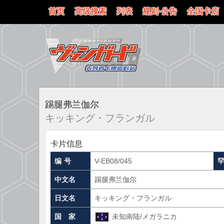
首页
高级搜索
列表
规则·公告
全国卡店
踢腿弗兰伽尔
キッキング・フランガル
卡片信息
编 号
V-EB08/045
中文名
踢腿弗兰伽尔
日文名
キッキング・フランガル
国 家
未知南陆/メガラニカ