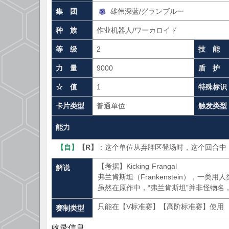
集 团
雄伟深蓝/グランブルー
种 族
作业机器人/ワーカロイド
等 级
2
技 能
力 量
9000
盾 护
☆ 值
1
特殊标识
卡片类型
普通单位
触发类型
能力
【自】
【R】
：这个单位从弃牌区登场时，这个回合中，
【考据】Kicking Frangal
解说
弗兰肯斯坦（Frankenstein），一
虽然在原作中，“弗兰肯斯坦”并非怪物名
只能在【V标准赛】【高阶标准赛】使用
赛制类型
收录信息