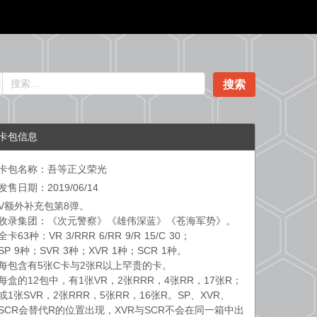
搜索
卡包信息
卡包名称：吾等正义荣光
发售日期：2019/06/14
V额外补充包第8弹。
收录集团：《次元警察》《雄伟深蓝》《苍海军势》。
全卡63种：VR 3/RRR 6/RR 9/R 15/C 30；
SP 9种；SVR 3种；XVR 1种；SCR 1种。
每包含有5张C卡与2张R以上罕贵的卡。
每盒的12包中，有1张VR，2张RRR，4张RR，17张R；
或1张SVR，2张RRR，5张RR，16张R。SP、XVR、
SCR会替代R的位置出现，XVR与SCR不会在同一箱中出