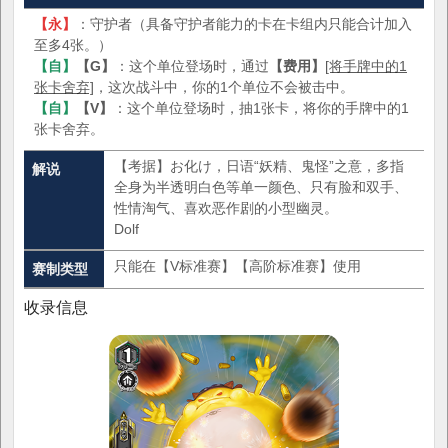
【永】
：守护者（具备守护者能力的卡在卡组内只能合计加入
至多4张。）
【自】
【G】
：这个单位登场时，通过
【费用】
[将手牌中的1
张卡舍弃]
，这次战斗中，你的1个单位不会被击中。
【自】
【V】
：这个单位登场时，抽1张卡，将你的手牌中的1
张卡舍弃。
【考据】お化け，日语“妖精、鬼怪”之意，多指
解说
全身为半透明白色等单一颜色、只有脸和双手、
性情淘气、喜欢恶作剧的小型幽灵。
Dolf
只能在【V标准赛】【高阶标准赛】使用
赛制类型
收录信息