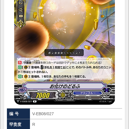
编 号
V-EB08/027
罕贵度
R