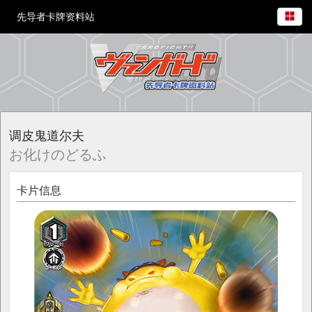
先导者卡牌资料站
调皮鬼道尔夫
お化けのどるふ
卡片信息