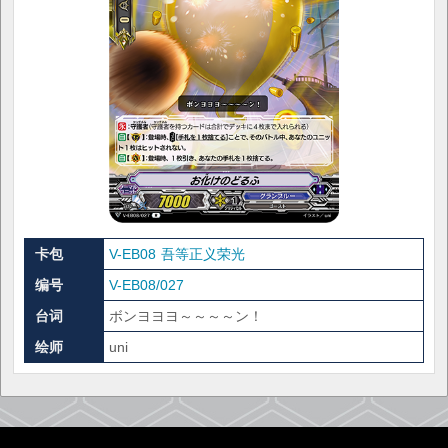
卡包
V-EB08 吾等正义荣光
编号
V-EB08/027
台词
ボンヨヨヨ～～～～ン！
绘师
uni