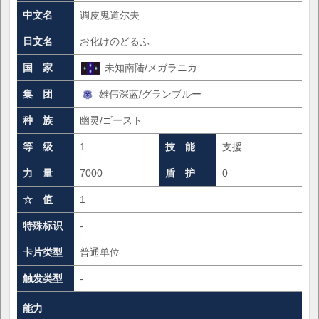
中文名
调皮鬼道尔夫
日文名
お化けのどるふ
国 家
未知南陆/メガラニカ
集 团
雄伟深蓝/グランブルー
种 族
幽灵/ゴースト
等 级
1
技 能
支援
力 量
7000
盾 护
0
☆ 值
1
特殊标识
-
卡片类型
普通单位
触发类型
-
能力