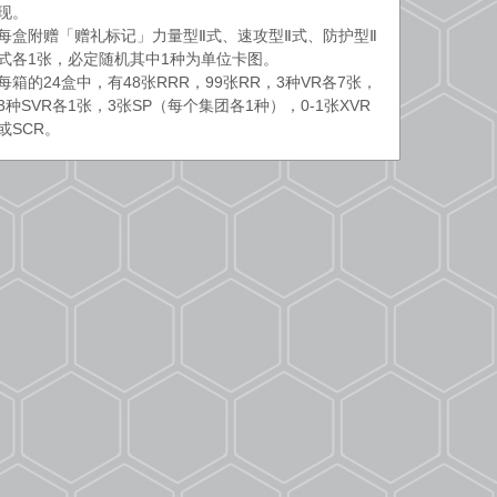
现。
每盒附赠「赠礼标记」力量型Ⅱ式、速攻型Ⅱ式、防护型Ⅱ
式各1张，必定随机其中1种为单位卡图。
每箱的24盒中，有48张RRR，99张RR，3种VR各7张，
3种SVR各1张，3张SP（每个集团各1种），0-1张XVR
或SCR。