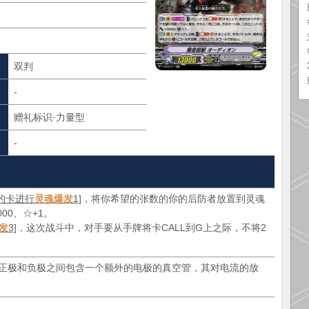
双判
-
赠礼标识·力量型
-
3的卡进行
灵魂爆发
1]
，将你希望的张数的你的后防者放置到灵魂
00、☆+1。
发
3]
，这次战斗中，对手要从手牌将卡CALL到G上之际，不将2
种在正极和负极之间包含一个额外的电极的真空管，其对电流的放