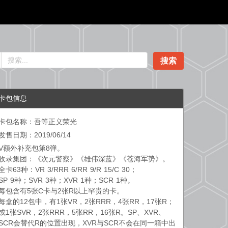
搜索
卡包信息
卡包名称：吾等正义荣光
发售日期：2019/06/14
V额外补充包第8弹。
收录集团：《次元警察》《雄伟深蓝》《苍海军势》。
全卡63种：VR 3/RRR 6/RR 9/R 15/C 30；
SP 9种；SVR 3种；XVR 1种；SCR 1种。
每包含有5张C卡与2张R以上罕贵的卡。
每盒的12包中，有1张VR，2张RRR，4张RR，17张R；
或1张SVR，2张RRR，5张RR，16张R。SP、XVR、
SCR会替代R的位置出现，XVR与SCR不会在同一箱中出