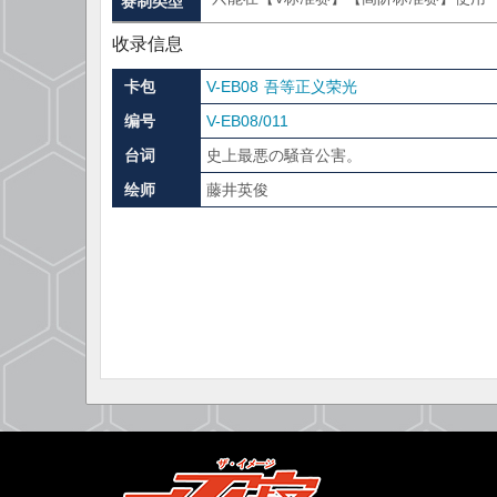
赛制类型
收录信息
卡包
V-EB08 吾等正义荣光
编号
V-EB08/011
台词
史上最悪の騒音公害。
绘师
藤井英俊