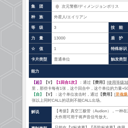
集 团
次元警察/ディメンジョンポリス
种 族
外星人/エイリアン
等 级
3
技 能
力 量
13000
盾 护
☆ 值
1
特殊标识
卡片类型
普通单位
触发类型
能力
【起】
【V】
【1回合1次】
：通过
【费用】
[使用等级
里，那些卡每有1张，这个回合中，这个单位的力量+50
【自】
【V】
：这个单位攻击时，通过
【费用】
[
灵魂爆
张以上同时CALL的话则不能CALL出场。
【考据】真空三极管（Audion），一
解说
大作用可用于将声音信号放大。
只能在【V标准赛】【高阶标准赛】使用