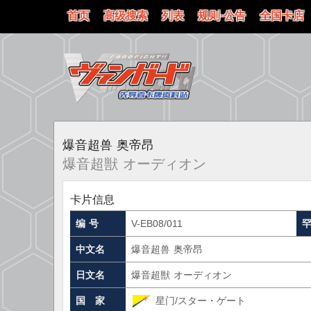
首页
高级搜索
列表
规则·公告
全国卡店
爆音超兽 奥帝昂
爆音超獣 オーディオン
卡片信息
编 号
V-EB08/011
中文名
爆音超兽 奥帝昂
日文名
爆音超獣 オーディオン
国 家
星门/スター・ゲート