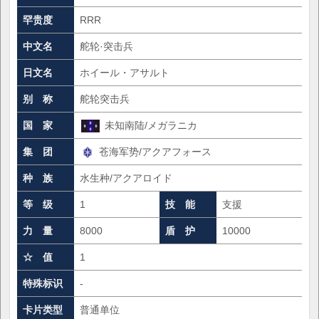
罕贵度
RRR
中文名
舵轮·突击兵
日文名
ホイール・アサルト
别 称
舵轮突击兵
国 家
未知南陆/メガラニカ
集 团
苍海军势/アクアフォース
种 族
水生种/アクアロイド
等 级
1
技 能
支援
力 量
8000
盾 护
10000
☆ 值
1
特殊标识
-
卡片类型
普通单位