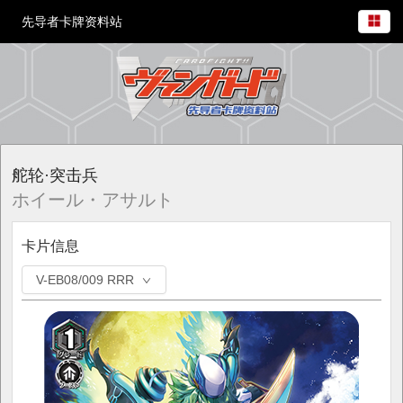
先导者卡牌资料站
舵轮·突击兵
ホイール・アサルト
卡片信息
V-EB08/009 RRR