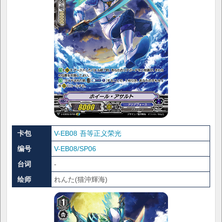
卡包
V-EB08 吾等正义荣光
编号
V-EB08/SP06
台词
-
绘师
れんた(猫沖輝海)