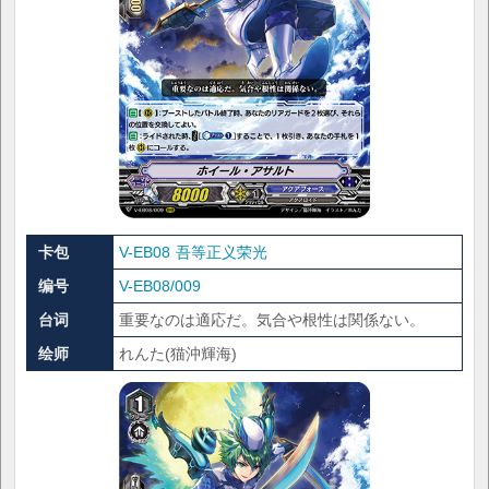
卡包
V-EB08 吾等正义荣光
编号
V-EB08/009
台词
重要なのは適応だ。気合や根性は関係ない。
绘师
れんた(猫沖輝海)