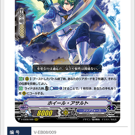
编 号
V-EB08/009