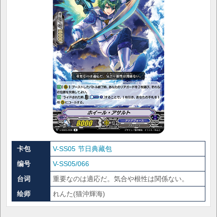
卡包
V-SS05 节日典藏包
编号
V-SS05/066
台词
重要なのは適応だ。気合や根性は関係ない。
绘师
れんた(猫沖輝海)